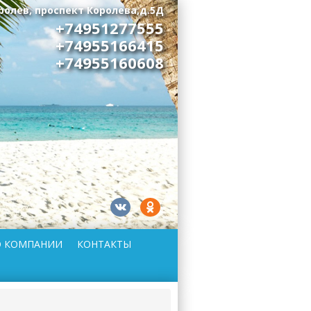
оролев, проспект Королева,д.5Д
+74951277555
+74955166415
+74955160608
О КОМПАНИИ
КОНТАКТЫ